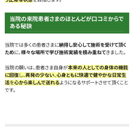
当院の来院患者さまのほとんどが口コミからで
ある秘訣
当院では多くの患者さまに
納得し安心して施術を受けて頂く
ため
に、
様々な場所で学び施術実績を積み重ねて
きました。
当院の願いは、患者さま自身が
本来の人としての身体の機能
に回復
し、
再発の少ない
、
心身ともに快適で健やかな日常生
活
を
心から楽しんで送れる
ようになるサポートさせて頂くこと
です。