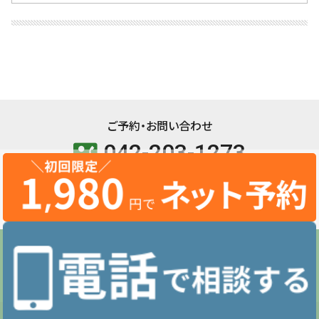
ご予約・お問い合わせ
042-203-1273
contact_phone
ご予約は24時間受付中
smartphone
みなもと整骨院 / 〒183-0027 東京都府中市本町２丁目２０−４４ 本町ストア
1F / 府中本町駅より徒歩1分 分倍河原駅から750m 府中(東京)駅から770m
本町二丁目バス停から180m /
042-203-1273
contact_phone
2021-2026
府中市の整骨院ならみなもと整骨院
copyright