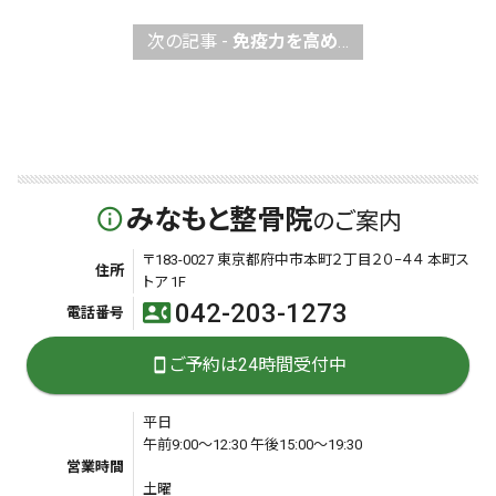
次の記事 -
免疫力を高めウイルスに打ち克つ
みなもと整骨院
info_outline
のご案内
〒183-0027 東京都府中市本町２丁目２０−４４ 本町ス
住所
トア 1F
042-203-1273
contact_phone
電話番号
ご予約は24時間受付中
smartphone
平日
午前9:00〜12:30 午後15:00〜19:30
営業時間
土曜