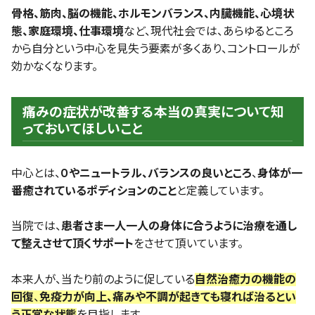
骨格、筋肉、脳の機能、ホルモンバランス、内臓機能、心境状
態、家庭環境、仕事環境
など、現代社会では、あらゆるところ
から自分という中心を見失う要素が多くあり、コントロールが
効かなくなります。
痛みの症状が改善する本当の真実について知
っておいてほしいこと
中心とは、
０やニュートラル、バランスの良いところ
、
身体が一
番癒されているポディションのこと
と定義しています。
当院では、
患者さま一人一人の身体に合うように治療を通し
て整えさせて頂くサポート
をさせて頂いています。
本来人が、当たり前のように促している
自然治癒力の機能の
回復
、
免疫力が向上、
痛みや不調が起きても寝れば治るとい
う正常な状態
を目指します。