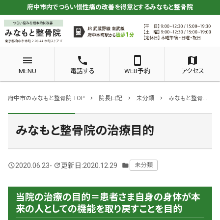
府中市内でつらい慢性痛の改善を得意とするみなもと整骨院
menu
phone
smartphone
map
MENU
電話する
WEB予約
アクセス
府中市のみなもと整骨院 TOP
院長日記
未分類
みなもと整骨院の治療目的
chevron_right
chevron_right
chevron_right
みなもと整骨院の治療目的
2020.06.23
-
更新日:2020.12.29
未分類
query_builder
update
folder
当院の治療の目的＝患者さま自身の身体が本
来の人としての機能を取り戻すことを目的